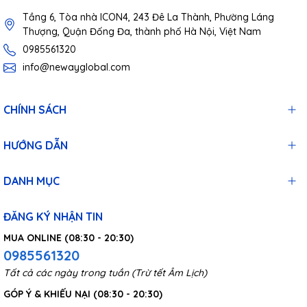
Tầng 6, Tòa nhà ICON4, 243 Đê La Thành, Phường Láng
Thượng, Quận Đống Đa, thành phố Hà Nội, Việt Nam
0985561320
info@newayglobal.com
CHÍNH SÁCH
HƯỚNG DẪN
DANH MỤC
ĐĂNG KÝ NHẬN TIN
MUA ONLINE (08:30 - 20:30)
0985561320
Tất cả các ngày trong tuần (Trừ tết Âm Lịch)
GÓP Ý & KHIẾU NẠI (08:30 - 20:30)