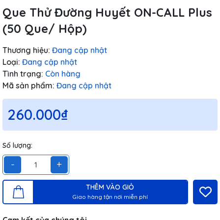
Que Thử Đường Huyết ON-CALL Plus
(50 Que/ Hộp)
Thương hiệu:
Đang cập nhật
Loại:
Đang cập nhật
Tình trạng:
Còn hàng
Mã sản phẩm:
Đang cập nhật
260.000₫
Số lượng:
-
+
THÊM VÀO GIỎ
Giao hàng tận nơi miễn phí
Cam kết của chúng tôi