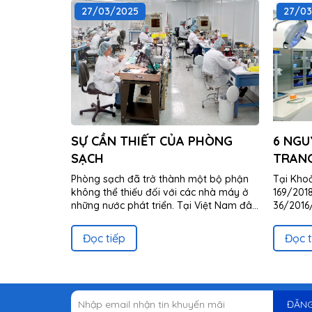
27/03/2025
27/03
SỰ CẦN THIẾT CỦA PHÒNG
6 NGU
SẠCH
TRANG
Phòng sạch đã trở thành một bộ phận
Tại Khoả
không thể thiếu đối với các nhà máy ở
169/201
những nước phát triển. Tại Việt Nam đây
36/2016/
còn là một khái niệm...
y tế, có
lý...
Đọc tiếp
Đọc t
ĐĂNG