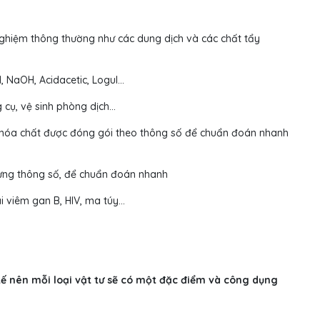
nghiệm thông thường như các dung dịch và các chất tẩy
, NaOH, Acidacetic, Logul…
g cụ, vệ sinh phòng dịch…
ại hóa chất được đóng gói theo thông số để chuẩn đoán nhanh
từng thông số, để chuẩn đoán nhanh
ai viêm gan B, HIV, ma túy…
tế nên mỗi loại vật tư sẽ có một đặc điểm và công dụng