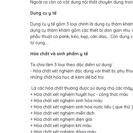
Ngoài ra còn có vật dụng nội thất chuyên dụng trong 
Dụng cụ y tế
Dụng cụ y tế gồm 3 loại chính là dụng cụ thăm khám
dụng cụ thăm khám gồm cac thiết bị đơn giản như 
phẫu thuật có pank, kéo, kẹp, cán dao,.. Còn dụng c
tử cung….
Hóa chất và sinh phẩm y tế
Ta chia làm 3 loại theo đặc điểm sử dụng :
- Hóa chất xét nghiệm đặc dùng với thiết bị: phụ 
những chất hóa học đi kèm để bổ trợ.
Là các hóa chất thường được sử dụng cho các máy, 
+ Hóa chất xét nghiệm huyết học - công thức máu
+ Hóa chất xét nghiệm sinh hóa máu
+ Hóa chất xét nghiệm sinh hóa nước tiểu ( que thử )
+ Hóa chất xét nghiệm miễn dịch
+ Hóa chất xét nghiệm điện giải
+ Hóa chất xét nghiệm khí máu
+ Hóa chất xét nghiệm đông máu