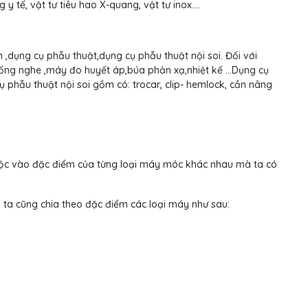
y tế, vật tư tiêu hao X-quang, vật tư inox….
 ,dụng cụ phẫu thuật,dụng cụ phẫu thuật nội soi. Đối với
:ống nghe ,máy đo huyết áp,búa phản xạ,nhiệt kế …Dụng cụ
ụ phẫu thuật nội soi gồm có: trocar, clip- hemlock, cần nâng
thuộc vào đặc điểm của từng loại máy móc khác nhau mà ta có
ta cũng chia theo đặc điểm các loại máy như sau: