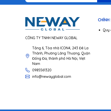
CHÍNH
Quy 
CÔNG TY TNHH NEWAY GLOBAL
Tầng 6, Tòa nhà ICON4, 243 Đê La
Thành, Phường Láng Thượng, Quận
Đống Đa, thành phố Hà Nội, Việt
Nam
0985561320
info@newayglobal.com