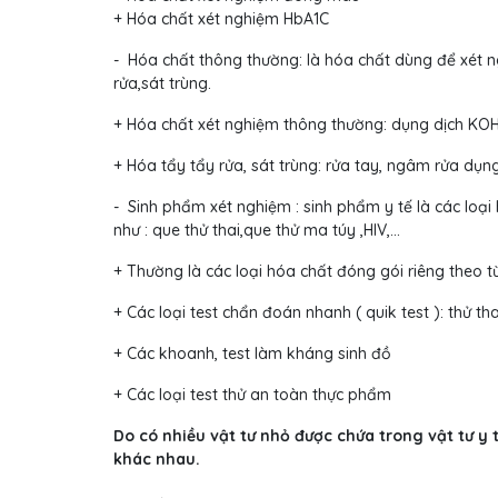
+ Hóa chất xét nghiệm HbA1C
- Hóa chất thông thường: là hóa chất dùng để xét 
rửa,sát trùng.
+ Hóa chất xét nghiệm thông thường: dụng dịch KOH
+ Hóa tẩy tẩy rửa, sát trùng: rửa tay, ngâm rửa dụn
- Sinh phẩm xét nghiệm : sinh phẩm y tế là các lo
như : que thử thai,que thử ma túy ,HIV,…
+ Thường là các loại hóa chất đóng gói riêng theo 
+ Các loại test chẩn đoán nhanh ( quik test ): thử th
+ Các khoanh, test làm kháng sinh đồ
+ Các loại test thử an toàn thực phẩm
Do có nhiều vật tư nhỏ được chứa trong vật tư y 
khác nhau.