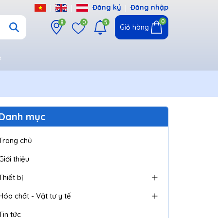
Đăng ký
Đăng nhập
0
8
0
5
Giỏ hàng
ệ
Danh mục
Trang chủ
Giới thiệu
Thiết bị
Hóa chất - Vật tư y tế
Tin tức