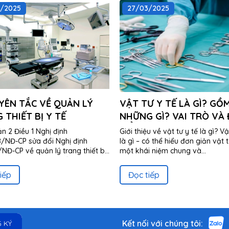
/2025
27/03/2025
YÊN TẮC VỀ QUẢN LÝ
VẬT TƯ Y TẾ LÀ GÌ? GỒ
 THIẾT BỊ Y TẾ
NHỮNG GÌ? VAI TRÒ VÀ
ĐIỂM
n 2 Điều 1 Nghị định
Giới thiệu về vật tư y tế là gì? Vậ
8/NĐ-CP sửa đổi Nghị định
là gì – có thể hiểu đơn giản vật t
NĐ-CP về quản lý trang thiết bị
một khái niệm chung và...
 quy định 6 nguyên tắc về quản
iếp
Đọc tiếp
Kết nối với chúng tôi:
 KÝ