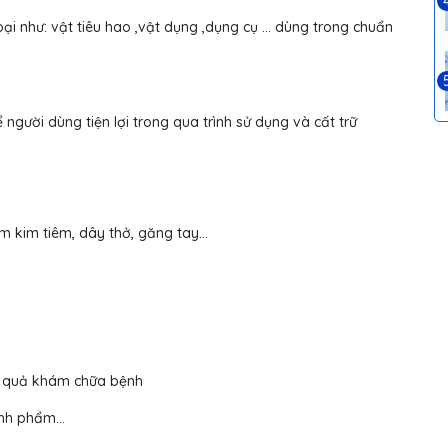
loại như: vật tiêu hao ,vật dụng ,dụng cụ … dùng trong chuẩn
 người dùng tiện lợi trong qua trình sử dụng và cất trữ
ơm kim tiêm, dây thở, găng tay…
kết quả khám chữa bệnh
bệnh phẩm…