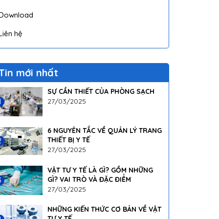
Download
Liên hệ
Tin mới nhất
SỰ CẦN THIẾT CỦA PHÒNG SẠCH
27/03/2025
1
6 NGUYÊN TẮC VỀ QUẢN LÝ TRANG
THIẾT BỊ Y TẾ
2
27/03/2025
VẬT TƯ Y TẾ LÀ GÌ? GỒM NHỮNG
GÌ? VAI TRÒ VÀ ĐẶC ĐIỂM
3
27/03/2025
NHỮNG KIẾN THỨC CƠ BẢN VỀ VẬT
TƯ Y TẾ