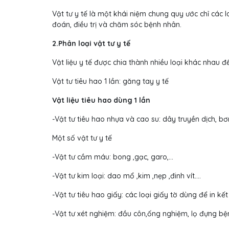
Vật tư y tế là một khái niệm chung quy ước chỉ các 
đoán, điều trị và chăm sóc bệnh nhân.
2.Phân loại vật tư y tế
Vật liệu y tế được chia thành nhiều loại khác nhau để
Vật tư tiêu hao 1 lần: găng tay y tế
Vật liệu tiêu hao dùng 1 lần
-Vật tư tiêu hao nhựa và cao su: dây truyền dịch, b
Một số vật tư y tế
-Vật tư cầm máu: bong ,gạc, garo,…
-Vật tư kim loại: dao mổ ,kim ,nẹp ,đinh vít….
-Vật tư tiêu hao giấy: các loại giấy tờ dùng để in 
-Vật tư xét nghiệm: đầu côn,ống nghiệm, lọ đựng 