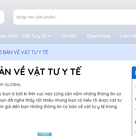
óa chất - Vật tư y tế
Tin tức
Download
Liên h
 BẢN VỀ VẬT TƯ Y TẾ
ẢN VỀ VẬT TƯ Y TẾ
AY GLOBAL
dù bạn ở bất kì lĩnh vực nào cũng cần nắm những thông tin cơ
bạn đã nghe thấy rất nhiều nhưng bạn có hiểu rõ được vật tư
in gửi đến bạn những thông tin cơ bản về vật tư y tế trong