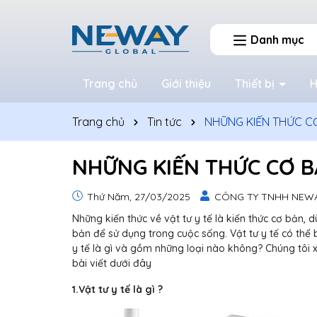
Danh mục
Trang chủ
Giới thiệu
Thiết bị
H
Trang chủ
Tin tức
NHỮNG KIẾN THỨC CƠ
NHỮNG KIẾN THỨC CƠ B
Thứ Năm, 27/03/2025
CÔNG TY TNHH NEW
Những kiến thức về vật tư y tế là kiến thức cơ bản, 
bản để sử dụng trong cuộc sống. Vật tư y tế có thể 
y tế là gì và gồm những loại nào không? Chúng tôi x
bài viết dưới đây
1.Vật tư y tế là gì ?