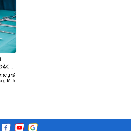
M
 ĐẶC
t tư y tế
ư y tế là